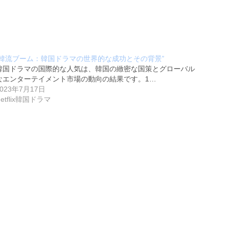
“韓流ブーム：韓国ドラマの世界的な成功とその背景”
韓国ドラマの国際的な人気は、韓国の緻密な国策とグローバル
なエンターテイメント市場の動向の結果です。1…
2023年7月17日
Netflix韓国ドラマ