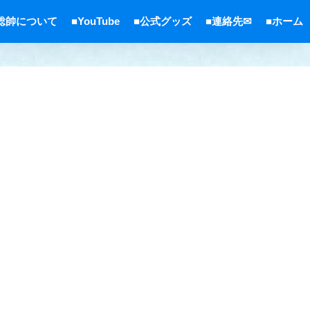
総帥について
■YouTube
■公式グッズ
■連絡先✉
■ホーム