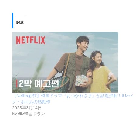
関連
【Netflix新作】韓国ドラマ『おつかれさま』が話題沸騰！IU×パ
ク・ボゴムの感動作
2025年3月14日
Netflix韓国ドラマ