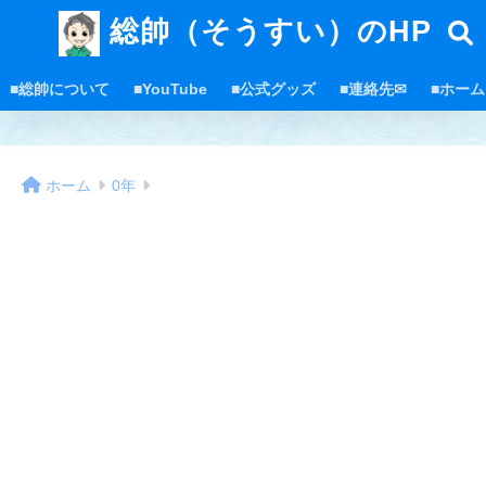
総帥（そうすい）のHP
■総帥について
■YouTube
■公式グッズ
■連絡先✉
■ホーム
ホーム
0年