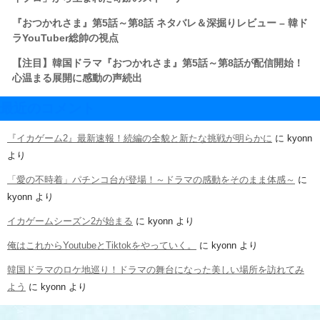
『おつかれさま』第5話～第8話 ネタバレ＆深掘りレビュー – 韓ド
ラYouTuber総帥の視点
【注目】韓国ドラマ『おつかれさま』第5話～第8話が配信開始！
心温まる展開に感動の声続出
最近のコメント
『イカゲーム2』最新速報！続編の全貌と新たな挑戦が明らかに
に
kyonn
より
「愛の不時着」パチンコ台が登場！～ドラマの感動をそのまま体感～
に
kyonn
より
イカゲームシーズン2が始まる
に
kyonn
より
俺はこれからYoutubeとTiktokをやっていく。
に
kyonn
より
韓国ドラマのロケ地巡り！ドラマの舞台になった美しい場所を訪れてみ
よう
に
kyonn
より