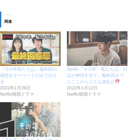
関連
『その年私たちは』最終回の
Netflix『その年、私たちは』11
感想をキーワードのみで伝え
話が神回すぎて、最終回まで
る
にここからどんな波乱が
2022年1月26日
2022年1月12日
Netflix韓国ドラマ
Netflix韓国ドラマ
『その年、私たちは』ジウン