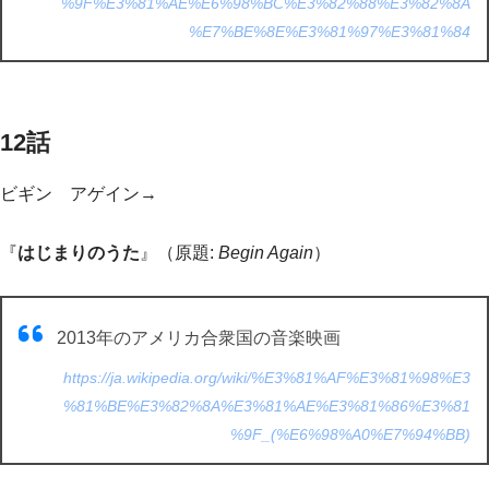
%9F%E3%81%AE%E6%98%BC%E3%82%88%E3%82%8A
%E7%BE%8E%E3%81%97%E3%81%84
12話
ビギン アゲイン→
『
はじまりのうた
』（原題:
Begin Again
）
2013年のアメリカ合衆国の音楽映画
https://ja.wikipedia.org/wiki/%E3%81%AF%E3%81%98%E3
%81%BE%E3%82%8A%E3%81%AE%E3%81%86%E3%81
%9F_(%E6%98%A0%E7%94%BB)