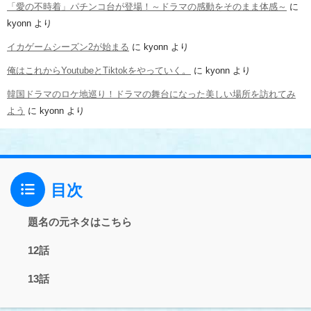
「愛の不時着」パチンコ台が登場！～ドラマの感動をそのまま体感～
に
kyonn
より
イカゲームシーズン2が始まる
に
kyonn
より
俺はこれからYoutubeとTiktokをやっていく。
に
kyonn
より
韓国ドラマのロケ地巡り！ドラマの舞台になった美しい場所を訪れてみ
よう
に
kyonn
より
目次
題名の元ネタはこちら
12話
13話