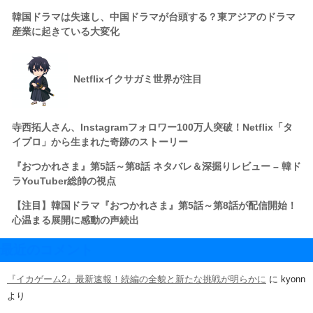
韓国ドラマは失速し、中国ドラマが台頭する？東アジアのドラマ
産業に起きている大変化
Netflixイクサガミ世界が注目
寺西拓人さん、Instagramフォロワー100万人突破！Netflix「タ
イプロ」から生まれた奇跡のストーリー
『おつかれさま』第5話～第8話 ネタバレ＆深掘りレビュー – 韓ド
ラYouTuber総帥の視点
【注目】韓国ドラマ『おつかれさま』第5話～第8話が配信開始！
心温まる展開に感動の声続出
最近のコメント
『イカゲーム2』最新速報！続編の全貌と新たな挑戦が明らかに
に
kyonn
より