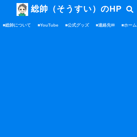
総帥（そうすい）のHP
■総帥について
■YouTube
■公式グッズ
■連絡先✉
■ホーム