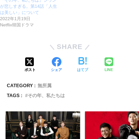
が悲しすぎる。第14話「人生
は美しい」について
2022年1月19日
Netflix韓国ドラマ
SHARE
ポスト
シェア
はてブ
LINE
CATEGORY :
無所属
TAGS :
その年、私たちは