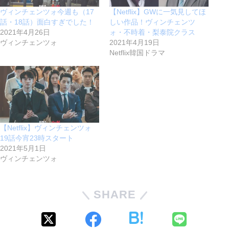
ヴィンチェンツォ今週も（17
【Netflix】GWに一気見してほ
話・18話）面白すぎでした！
しい作品！ヴィンチェンツ
2021年4月26日
ォ・不時着・梨泰院クラス
ヴィンチェンツォ
2021年4月19日
Netflix韓国ドラマ
【Netflix】ヴィンチェンツォ
19話今宵23時スタート
2021年5月1日
ヴィンチェンツォ
SHARE