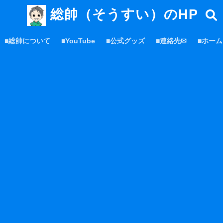
総帥（そうすい）のHP
■総帥について
■YouTube
■公式グッズ
■連絡先✉
■ホーム