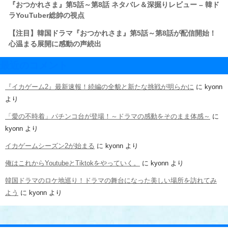
『おつかれさま』第5話～第8話 ネタバレ＆深掘りレビュー – 韓ド
ラYouTuber総帥の視点
【注目】韓国ドラマ『おつかれさま』第5話～第8話が配信開始！
心温まる展開に感動の声続出
最近のコメント
『イカゲーム2』最新速報！続編の全貌と新たな挑戦が明らかに
に
kyonn
より
「愛の不時着」パチンコ台が登場！～ドラマの感動をそのまま体感～
に
kyonn
より
イカゲームシーズン2が始まる
に
kyonn
より
俺はこれからYoutubeとTiktokをやっていく。
に
kyonn
より
韓国ドラマのロケ地巡り！ドラマの舞台になった美しい場所を訪れてみ
よう
に
kyonn
より