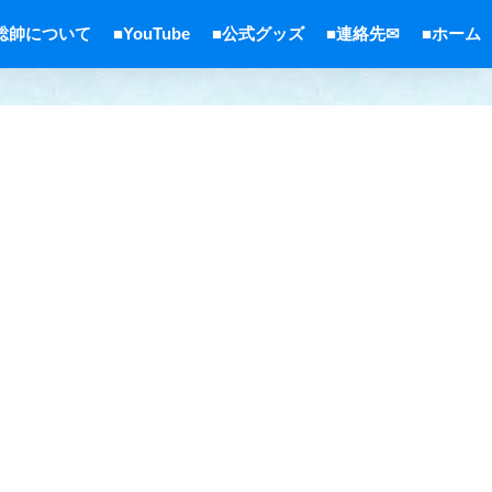
総帥について
■YouTube
■公式グッズ
■連絡先✉
■ホーム